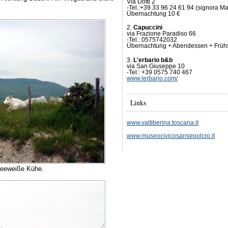
Via Dotti 2
-Tel.:+39 33 96 24 61 94 (signora Ma
Übernachtung 10 €
2.
Capuccini
via Frazione Paradiso 66
-Tel.: 0575742032
Übernachtung + Abendessen + Frühs
3.
L'erbario b&b
via San Giuseppe 10
-Tel.: +39 0575 740 467
www.lerbario.com/
Links
www.valtiberina.toscana.it
www.museocivicosansepolcro.it
neeweiße Kühe.