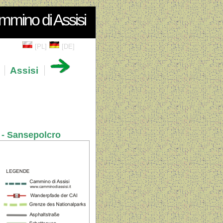
mino di Assisi
[PL]
[DE]
Assisi
 - Sansepolcro