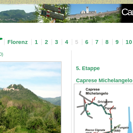
Cam
Florenz
1
2
3
4
5
6
7
8
9
10
0)
5. Etappe
Caprese Michelangelo