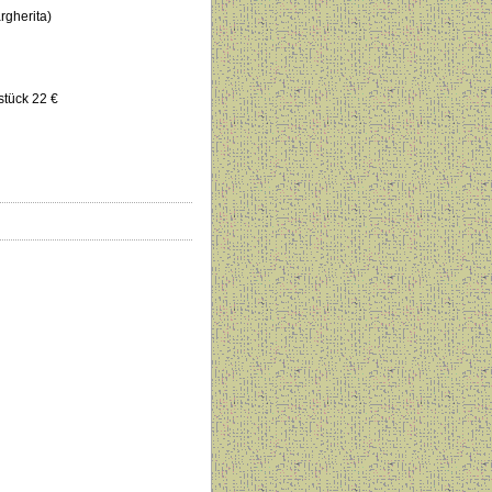
rgherita)
tück 22 €